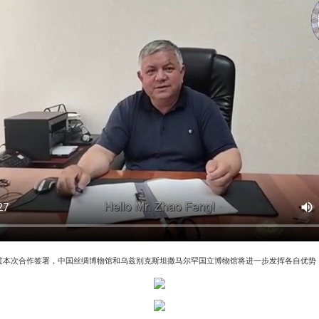
过本次合作签署，中国丝绸博物馆和乌兹别克斯坦撒马尔罕国立博物馆将进一步发挥各自优势