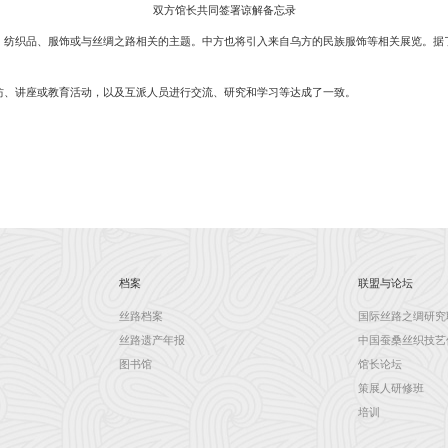
双方馆长共同签署谅解备忘录
、纺织品、服饰或与丝绸之路相关的主题。中方也将引入来自乌方的民族服饰等相关展览。据了
坊、讲座或教育活动，以及互派人员进行交流、研究和学习等达成了一致。
档案
联盟与论坛
丝路档案
国际丝路之绸研究
丝路遗产年报
中国蚕桑丝织技艺
图书馆
馆长论坛
策展人研修班
培训