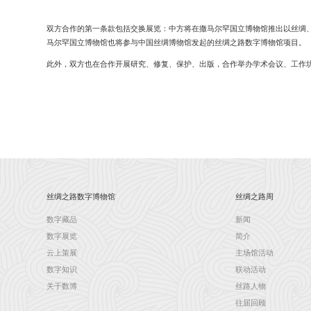
双方合作的第一条款包括交换展览：中方将在撒马尔罕国立博物馆推出以丝绸
马尔罕国立博物馆也将参与中国丝绸博物馆发起的丝绸之路数字博物馆项目。
此外，双方也在合作开展研究、修复、保护、出版，合作举办学术会议、工作
丝绸之路数字博物馆
丝绸之路周
数字藏品
新闻
数字展览
简介
云上策展
主场馆活动
数字知识
联动活动
关于数博
丝路人物
往届回顾