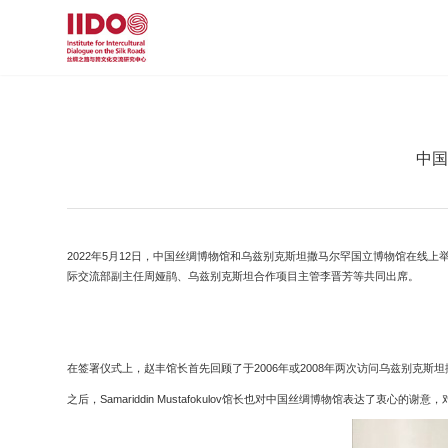
中国
2022
年
5
月
12
日，中国丝绸博物馆和乌兹别克斯坦撒马尔罕国立博物馆在线上
际交流部副主任周娅鹃、乌兹别克斯坦合作项目主管李晋芳等共同出席。
在签署仪式上，赵丰馆长首先回顾了于
2006
年或
2008
年两次访问乌兹别克斯坦
之后，
Samariddin Mustafokulov
馆长也对中国丝绸博物馆表达了衷心的谢意，