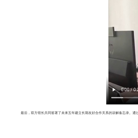
最后，双方馆长共同签署了未来五年建立长期友好合作关系的谅解备忘录。通