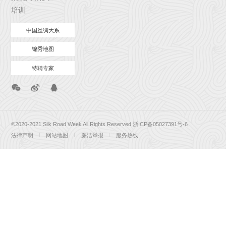
培训
中国丝绸大系
锦秀地图
特聘专家
©2020-2021 Silk Road Week All Rights Reserved
浙ICP备05027391号-6
法律声明
网站地图
廉洁举报
服务热线