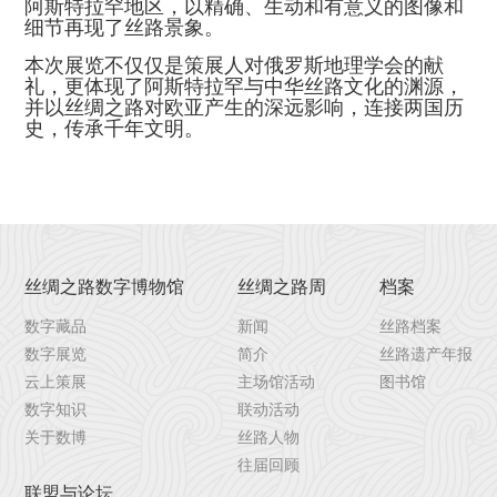
阿斯特拉罕地区，以精确、生动和有意义的图像和
细节再现了丝路景象。
本次展览不仅仅是策展人对俄罗斯地理学会的献
礼，更体现了阿斯特拉罕与中华丝路文化的渊源，
并以丝绸之路对欧亚产生的深远影响，连接两国历
史，传承千年文明。
丝绸之路数字博物馆
丝绸之路周
档案
数字藏品
新闻
丝路档案
数字展览
简介
丝路遗产年报
云上策展
主场馆活动
图书馆
数字知识
联动活动
关于数博
丝路人物
往届回顾
联盟与论坛