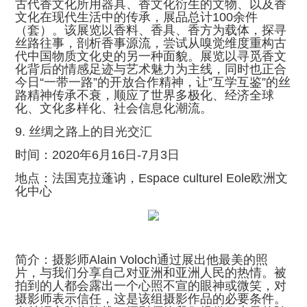
古代香文化所用器具、香文化衍生的文物、以及香
文化在现代生活中的传承，展品总计100余件
（套）。该展览以香料、香具、香方为载体，探寻
丝路往事，剖析香事源流，尝试从嗅觉维度重构古
代中国物质文化史的另一种面貌。展览以寻觅香文
化背后的情感足迹与艺术魅力为主线，同时也正合
今日“一带一路”的开放合作精神，让”互学互鉴”的丝
路精神传承不衰，顺应了世界多极化、经济全球
化、文化多样化、社会信息化潮流。
9. 丝绸之路上的目光交汇
时间：2020年6月16日-7月3日
地点：法国克拉蓬讷，Espace culturel Eole欧洲文
化中心
简介：摄影师Alain Voloch通过展出他最美的照
片，与我们分享自己对亚洲和亚洲人民的热情。被
拍到的人都会露出一个心照不宣的眼神或微笑，对
摄影师表示信任，这是该组摄影作品的必要条件。