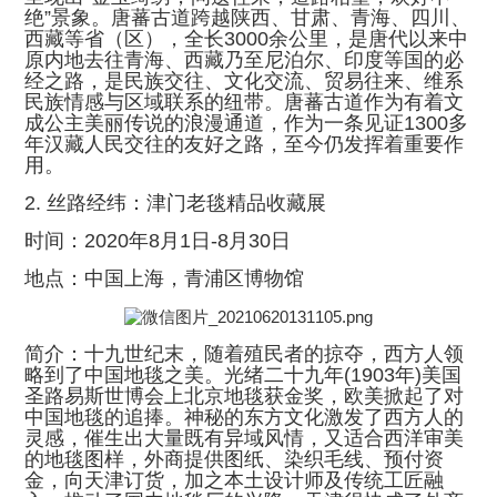
绝”景象。唐蕃古道跨越陕西、甘肃、青海、四川、
西藏等省（区），全长3000余公里，是唐代以来中
原内地去往青海、西藏乃至尼泊尔、印度等国的必
经之路，是民族交往、文化交流、贸易往来、维系
民族情感与区域联系的纽带。唐蕃古道作为有着文
成公主美丽传说的浪漫通道，作为一条见证1300多
年汉藏人民交往的友好之路，至今仍发挥着重要作
用。
2. 丝路经纬：津门老毯精品收藏展
时间：2020年8月1日-8月30日
地点：中国上海，青浦区博物馆
简介：十九世纪末，随着殖民者的掠夺，西方人领
略到了中国地毯之美。光绪二十九年(1903年)美国
圣路易斯世博会上北京地毯获金奖，欧美掀起了对
中国地毯的追捧。神秘的东方文化激发了西方人的
灵感，催生出大量既有异域风情，又适合西洋审美
的地毯图样，外商提供图纸、染织毛线、预付资
金，向天津订货，加之本土设计师及传统工匠融