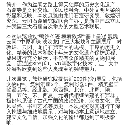
简介：作为丝绸之路上得天独厚的历史文化遗产，
石窟寺是文化交流、多民族融合、中外文明互鉴的
彰显和反映。本次展览由龙门石窟研究院、敦煌研
究院、云冈石窟研究院联合主办，是新中国成立以
来我国三大石窟首次举办的大型艺术联展。
本次展览通过“鸣沙圣迹 赫赫敦煌”“塞上皇冠 巍巍
云冈”“中原明珠 泱泱龙门”三大板块和主题展厅，对
敦煌、云冈、龙门石窟宏大的规模、丰厚的历史文
化、精美的艺术和数十年来的文化遗产保护历程、
成果进行充分展示，不仅有众多精美的文物和展
品，还通过3D打印、VR等数字化技术，让广大中
外游客欣赏到这些人类瑰宝的独特魅力。
此次展览，敦煌研究院提供近200件(套)展品，包括
文物8件、复制洞窟3个、复制彩塑5件、精美壁画
临摹品等。经北魏、东西魏、北齐、北周、隋、
唐、五代、宋、西夏、元诸代相继凿建的石窟群，
极好地见证了古代中国的政治经济、宗教文化、民
风民俗、书画艺术等历史，本次展览对其进行了深
入挖掘与细致地展示，对与推动本土意识地建立、
建立文化自信、加强文化的输出都起到了积极影
响。