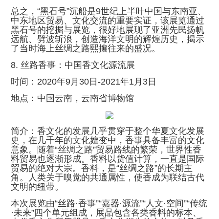
总之，“黑石号”沉船是9世纪上半叶中国与东南亚、
中东地区贸易、文化交流的重要实证，该展览通过
黑石号的挖掘与展览，很好地展现了亚洲先民扬帆
远航、劈波斩浪，创造海洋文明的辉煌历史，揭示
了当时海上丝绸之路熙攘往来的盛况。
8. 丝路香事：中国香文化源流展
时间：2020年9月30日-2021年1月3日
地点：中国云南，云南省博物馆
简介：香文化的发展几乎贯穿于整个华夏文化发展
史，在几千年的文化嬗变中，香事具备丰富的文化
意象。随着“丝绸之路”贸易路线的繁荣，世界性香
料贸易也逐渐形成。香料以货值计算，一直是国际
贸易的绝对大宗。香料，是“丝绸之路”的长期主
角。人类关于嗅觉的共通属性，使香成为联结古代
文明的纽带。
本次展览由“丝路·香事”“嘉器·源流”“人文·空间”“传统
·未来”四个单元组成，展品包含各类香料的标本、