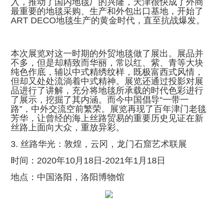
入，推动了国内地毯厂的兴隆，天津很快成了外商
最重要的地毯采购、生产和外包出口基地，开始了
ART DECO地毯生产的黄金时代，直至抗战爆发。
本次展览对这一时期的外贸地毯做了展出。展品并
不多，但是却精致而华丽，常以红、紫、青等大块
纯色作底，辅以中式精绣纹样，既极富西式风情，
但却又处处流淌着中式精神。展览还通过投影对展
品进行了讲解，充分将地毯所承载的时代色彩进行
了展示，挖掘了其内涵。而今中国倡导“一带一
路”，中外交流空前繁荣。展览再现了百年津门老毯
芳华，让曾经的海上丝路贸易的重要历史见证在新
丝路上面向大众，重放异彩。
3. 丝路华光：敦煌，云冈，龙门石窟艺术联展
时间：2020年10月18日-2021年1月18日
地点：中国洛阳，洛阳博物馆