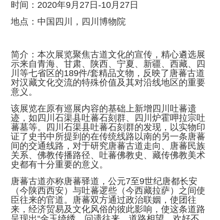
时间：2020年9月27日-10月27日
地点：中国四川，四川博物院
简介：本次展览聚焦古道文化的宣传，精心遴选展
示来自青海、甘肃、陕西、宁夏、新疆、西藏、四
川等七省区的189件/套精品文物，反映了唐蕃古道
对汉藏文化交流的特殊价值及其对沿线地区的重要
意义。
该展览在原有巡展内容的基础上新增四川吐蕃遗
迹，如四川石渠县吐蕃石刻群、四川炉霍呷拉宗吐
蕃墓等。四川石渠县吐蕃石刻群的发现，以实物印
证了史书中所提到的在传统线路以南的另一条唐蕃
间的交通线路，对于研究唐蕃古道走向、唐蕃民族
关系、佛教传播路径、吐蕃佛教史、藏传佛教美术
史都有十分重要的意义。
唐蕃古道亦称唐蕃驿道，公元7至9世纪唐都长安
（今陕西西安）与吐蕃逻些（今西藏拉萨）之间使
臣往来的官道。唐蕃双方通过政治联姻，使团往
来，经济贸易及文化风俗的彼此影响，使这条道路
呈现出“金玉绮绣，问遗往来，道路相望，欢好不