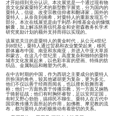
才开始得到充分认识。本次展览是一个通过现有物
质文化探索粟特艺术的新型数字展览，分为国内的
粟特人，信徒、改变宗教信仰者和翻译家，国外的
粟特人，从奈良到南希，对粟特人的重新发现五个
部分。本次在线展览是由于利昂·利维基金会的慷慨
解囊，加上解冻慈善信托基金和史密森教务长学术
研究奖励计划的额外支持而得以实现的。
该展览关注的是粟特人的黄金时代，从公元4世纪
到8世纪，粟特人通过贸易和农业繁荣起来，移民
群体遍布中国、南亚和东南亚，并进入中亚大草原
和蒙古。在这几个世纪里，高度复杂和独特的粟特
城市文化发展起来，以色彩丰富的壁画、特殊的纺
织品、金属制品和雕塑为代表。
在中古时期的中国，作为西胡之主要成分的粟特人
所扮演的角色，较其他诸胡更为复杂，更为多元。
他们不仅以善于经商而闻名，也以擅长歌舞而著
称；他们一方面热衷于传播宗教，另一方面又娴熟
于骑射征战；他们有时胸怀睿智，足以安邦定国，
有时又野心勃勃，搞得民不聊生。粟特人在古代中
国宗教传播方面所起的作用，如佛教、摩尼教的流
布，都与粟特人的积极推动有着密切的关系。