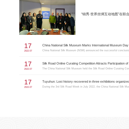
“锦秀·世界丝绸互动地图”在
17
China National Silk Museum Marks International Museum Day
2022-07
《2020丝路遗产年报》
17
Silk Road Online Curating Competition Attracts Participation of
2022-07
17
Tuyuhun: Lost history recovered in three exhibitions organiz
2022-07