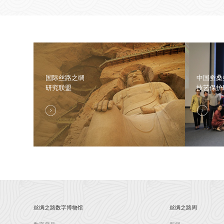
国际丝路之绸
中国蚕桑
研究联盟
技艺保护
丝绸之路数字博物馆
丝绸之路周