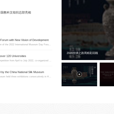
联合国教科文组织总部亮相
 Forum with New Vision of Development
China National Silk Museum (NSM) announced the successful conclusion of the 2022 International Museum Day Forum, which was held on May 17 to mark the 30th anniversary of the Museum with the theme “The Power of Museums: Research, Collaborations, and C
2020丝绸之路周精彩回顾
 over 120 Universities
The China National Silk Museum held the Silk Road Online Curating Competition from April to July 2022, co-organized by Shanghai University and supported by Manycore Tech Inc. (KOOL).
ed by the China National Silk Museum
During the 3rd Silk Road Week in July 2022, the China National Silk Museum held three exhibitions consecutively in Hangzhou, Dulan, and Samarkand, namely Qinghai Path: The Silk Roads in the 6th-8th