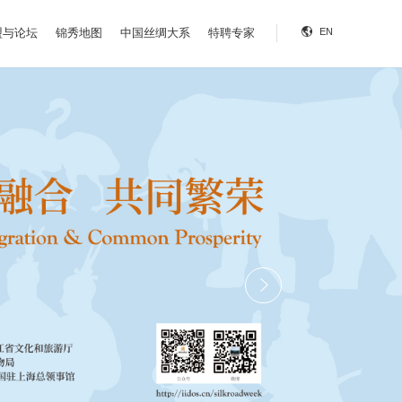
盟与论坛
锦秀地图
中国丝绸大系
特聘专家
EN